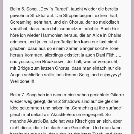
Beim 6. Song, „Devil’s Target“, taucht wieder die bereits
gewohnte Struktur auf: Die Strophe beginnt extrem hart,
Screaming, sehr hart, und ein Chorus, der so melodisch
versöhnt, dass man dahinschmelzen möchte. Auch hier
höre ich wieder Harmonien heraus, die an Alice in Chains
erinnern, und ja, es ist großartig! Ich kann nur fast nicht
glauben, dass aus so einem zarten Sänger solche Töne
heraus kommen, allerdings existiert ja auch Dani Filth…..
und yessss, ein Breakdown, der hält, was er verspricht,
mit Bridge zum letzten Chorus, dass man einfach nur die
Augen schließen sollte, bei diesem Song, and enjoyyyyy!
Well done!!!!
Beim 7. Song hab ich dann meine schon gerichtete Gitarre
wieder weg gelegt, denn 2 Shadows sind auf die gleiche
Idee gekommen und haben ihr „Scratching at the surface“
gleich mal selbst als Akustik-Version eingespielt. So
manche Akustik-Ballade hat was Kitschiges an sich, aber
nicht diese, die ist einfach zum Genießen. Und man kann
bereits traurig sein, denn das ist der letzte Track und dann