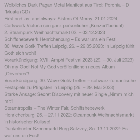
Weibliches Dark Pagan Metal Manifest aus Tirol: Perchta – D
´Muata (CD)
First and last and always: Sisters Of Mercy, 21.01.2024,
Carlswerk Victoria (ein ganz persönlicher „Konzert“bericht)
2. Steampunk Weihnachtsmarkt 02. – 03.12.2023
Schiffshebewerk Henrichenburg – Es war uns ein Fest!
30. Wave Gotik Treffen Leipzig, 26. – 29.05.2023: In Leipzig fühlt
Goth sich wohl!
Vorankündigung: XVII. Amphi Festival 2023 (29. – 30. Juli 2023)
Oh my God! Not My God veröffentlichen neues Album
„Obverses“!
Vorankündigung: 30. Wave-Gotik-Treffen – schwarz-romantische
Festspiele zu Pfingsten in Leipzig (26. – 29. Mai 2023)
Starke Ansage: Secret Discovery mit neuer Single „Nimm mich
mit“!
Steamtropolis – The Winter Fair, Schiffshebewerk
Henrichenburg, 26. – 27.11.2022: Steampunk-Weihnachtsmarkt
in historischer Kulisse!
Dunkelbunter Szenemarkt Burg Satzvey, So. 13.11.2022: Es
war uns ein Fest!