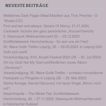
NEUESTE BEITRÄGE
Weibliches Dark Pagan Metal Manifest aus Tirol: Perchta – D
´Muata (CD)
First and last and always: Sisters Of Mercy, 21.01.2024,
Carlswerk Victoria (ein ganz persönlicher „Konzert“bericht)
2. Steampunk Weihnachtsmarkt 02. – 03.12.2023
Schiffshebewerk Henrichenburg – Es war uns ein Fest!
30. Wave Gotik Treffen Leipzig, 26. – 29.05.2023: In Leipzig fühlt
Goth sich wohl!
Vorankündigung: XVII. Amphi Festival 2023 (29. – 30. Juli 2023)
Oh my God! Not My God veröffentlichen neues Album
„Obverses“!
Vorankündigung: 30. Wave-Gotik-Treffen – schwarz-romantische
Festspiele zu Pfingsten in Leipzig (26. – 29. Mai 2023)
Starke Ansage: Secret Discovery mit neuer Single „Nimm mich
mit“!
Steamtropolis – The Winter Fair, Schiffshebewerk
Henrichenburg, 26. – 27.11.2022: Steampunk-Weihnachtsmarkt
in historischer Kulisse!