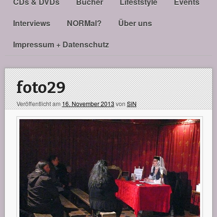
CDs & DVDs
Bücher
Lifeststyle
Events
Interviews
NORMal?
Über uns
Impressum + Datenschutz
foto29
Veröffentlicht am
16. November 2013
von
SiN