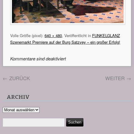
Volle Größe (pixel):
640 × 480
, Veröffentlicht in
FUNKELGLANZ
Szenemarkt Premiere auf der Burg Satzvey – ein großer Erfolg!
Kommentare sind deaktiviert
←
ZURÜCK
WEITER
→
ARCHIV
Archiv