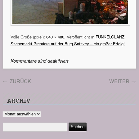
Volle Größe (pixel):
640 × 480
, Veröffentlicht in
FUNKELGLANZ
Szenemarkt Premiere auf der Burg Satzvey – ein großer Erfolg!
Kommentare sind deaktiviert
←
ZURÜCK
WEITER
→
ARCHIV
Archiv