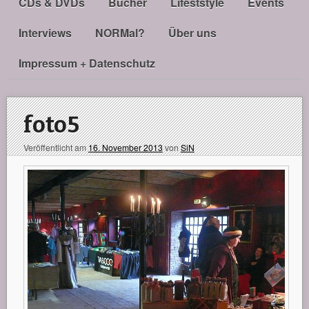
CDs & DVDs
Bücher
Lifeststyle
Events
Interviews
NORMal?
Über uns
Impressum + Datenschutz
foto5
Veröffentlicht am
16. November 2013
von
SiN