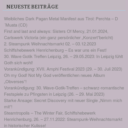
NEUESTE BEITRÄGE
Weibliches Dark Pagan Metal Manifest aus Tirol: Perchta – D
´Muata (CD)
First and last and always: Sisters Of Mercy, 21.01.2024,
Carlswerk Victoria (ein ganz persönlicher „Konzert“bericht)
2. Steampunk Weihnachtsmarkt 02. – 03.12.2023
Schiffshebewerk Henrichenburg – Es war uns ein Fest!
30. Wave Gotik Treffen Leipzig, 26. – 29.05.2023: In Leipzig fühlt
Goth sich wohl!
Vorankündigung: XVII. Amphi Festival 2023 (29. – 30. Juli 2023)
Oh my God! Not My God veröffentlichen neues Album
„Obverses“!
Vorankündigung: 30. Wave-Gotik-Treffen – schwarz-romantische
Festspiele zu Pfingsten in Leipzig (26. – 29. Mai 2023)
Starke Ansage: Secret Discovery mit neuer Single „Nimm mich
mit“!
Steamtropolis – The Winter Fair, Schiffshebewerk
Henrichenburg, 26. – 27.11.2022: Steampunk-Weihnachtsmarkt
in historischer Kulisse!