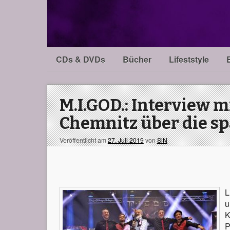
CDs & DVDs
Bücher
Lifeststyle
M.I.GOD.: Interview 
Chemnitz über die s
Veröffentlicht am
27. Juli 2019
von
SiN
L
u
K
P