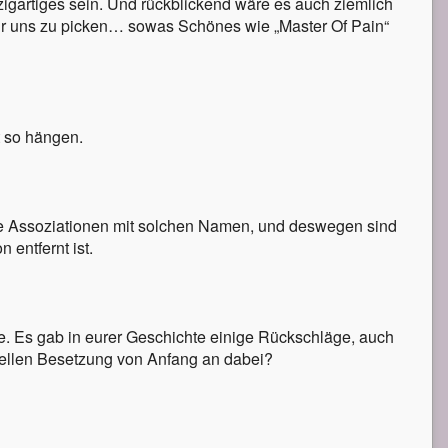
nzigartiges sein. Und rückblickend wäre es auch ziemlich
r uns zu picken… sowas Schönes wie „Master Of Pain“
 so hängen.
die Assoziationen mit solchen Namen, und deswegen sind
 entfernt ist.
ge. Es gab in eurer Geschichte einige Rückschläge, auch
uellen Besetzung von Anfang an dabei?