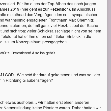
ezensiert. Für ihn eines der Top-Alben des noch jungen
ahres 2019 (hier geht es zur
Rezension
). Im Anschluss
atte metalhead das Vergnügen, den sehr sympathischen
nd wahnsinnig engagierten Frontmann Max Chemnitz
ennenzulernen, der mit ganz viel Herzblut bei der Sache
st und sich trotz vieler Schicksalsschläge nicht von seinem
elefonat hat er ihm einen sehr tiefen Einblick in die
tails zum Konzeptalbum preisgegeben.
dafür zu investieren! Also los geht’s:
.I.GOD.. Wie seid ihr darauf gekommen und was soll der
 in Richtung Glaubensfragen?
ich etwas ausholen… wir hatten erst einen anderen
der Namensfindung keine Pioniere waren. Daher hatten wir