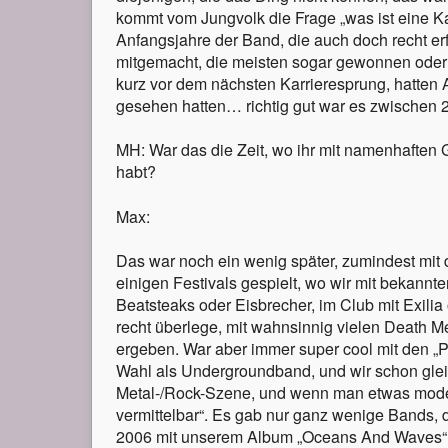
kommt vom Jungvolk die Frage „was ist eine K
Anfangsjahre der Band, die auch doch recht er
mitgemacht, die meisten sogar gewonnen oder 
kurz vor dem nächsten Karrieresprung, hatten 
gesehen hatten… richtig gut war es zwischen 
MH: War das die Zeit, wo ihr mit namenhaften 
habt?
Max:
Das war noch ein wenig später, zumindest mit 
einigen Festivals gespielt, wo wir mit bekannt
Beatsteaks oder Eisbrecher, im Club mit Exilia
recht überlege, mit wahnsinnig vielen Death 
ergeben. War aber immer super cool mit den „Pr
Wahl als Undergroundband, und wir schon gleic
Metal-/Rock-Szene, und wenn man etwas moder
vermittelbar“. Es gab nur ganz wenige Bands, d
2006 mit unserem Album „Oceans And Waves“ ei