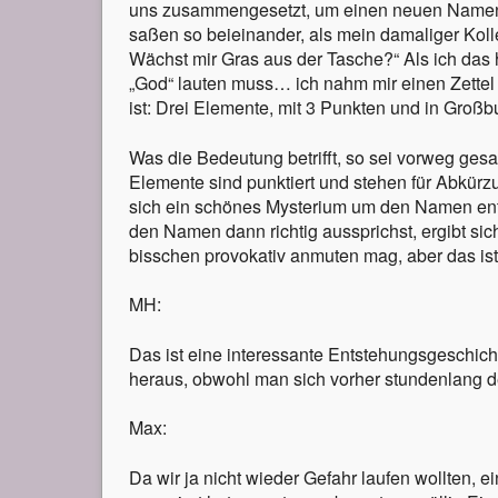
uns zusammengesetzt, um einen neuen Namen zu
saßen so beieinander, als mein damaliger Koll
Wächst mir Gras aus der Tasche?“ Als ich das hö
„God“ lauten muss… ich nahm mir einen Zettel
ist: Drei Elemente, mit 3 Punkten und in Groß
Was die Bedeutung betrifft, so sei vorweg gesagt
Elemente sind punktiert und stehen für Abkürzu
sich ein schönes Mysterium um den Namen entwi
den Namen dann richtig aussprichst, ergibt sic
bisschen provokativ anmuten mag, aber das ist 
MH:
Das ist eine interessante Entstehungsgeschich
heraus, obwohl man sich vorher stundenlang d
Max:
Da wir ja nicht wieder Gefahr laufen wollten,