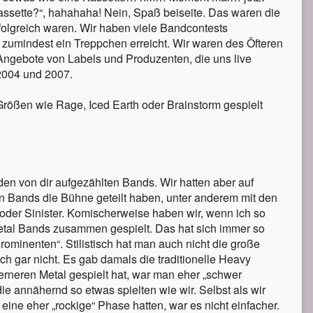
assette?“, hahahaha! Nein, Spaß beiseite. Das waren die
folgreich waren. Wir haben viele Bandcontests
zumindest ein Treppchen erreicht. Wir waren des Öfteren
Angebote von Labels und Produzenten, die uns live
2004 und 2007.
Größen wie Rage, Iced Earth oder Brainstorm gespielt
den von dir aufgezählten Bands. Wir hatten aber auf
en Bands die Bühne geteilt haben, unter anderem mit den
 oder Sinister. Komischerweise haben wir, wenn ich so
Metal Bands zusammen gespielt. Das hat sich immer so
ominenten“. Stilistisch hat man auch nicht die große
h gar nicht. Es gab damals die traditionelle Heavy
neren Metal gespielt hat, war man eher „schwer
ie annähernd so etwas spielten wie wir. Selbst als wir
ne eher „rockige“ Phase hatten, war es nicht einfacher.