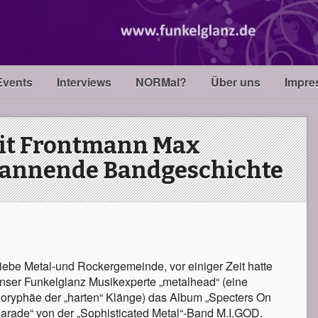
Events
Interviews
NORMal?
Über uns
Impre
mit Frontmann Max
pannende Bandgeschichte
iebe Metal-und Rockergemeinde, vor einiger Zeit hatte
nser Funkelglanz Musikexperte „metalhead“ (eine
oryphäe der „harten“ Klänge) das Album „Specters On
arade“ von der „Sophisticated Metal“-Band M.I.GOD.