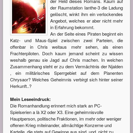
der Held dieses Romans. Kaum auf
der Raumstation Ianthe-3 die Ladung
gelöscht, winkt ihm ein verlockendes
Angebot, welches er aber nicht mehr
in Erfahrung bekommt.
An der Seite eines Piraten beginnt ein
Katz- und Maus-Spiel zwischen zwei Parteien, die
offenbar in Chris weitaus mehr sehen, als einen
Frachterpiloten. Doch kaum jemand scheint zu wissen
weshalb genau sie Jagd auf Chris machen. In welchen
Zusammenhang steht er zu dem Vermächtnis der Njalden
, ein militärisches Sperrgebiet auf dem Planenten
Chrysaor? Welches Geheimnis verbirgt sich hinter seiner
Herkunft..?
Mein Leseeindruck:
Die Romanhandlung erinnert mich stark an PC-
Spielserien a là X2 oder X3. Eine geheimnisvolle
Hauptperson, politische Fraktionen, im mehr oder weniger
offenen Krieg miteinander, allmächtige Konzerne und
Kartelle, die stets auf Gewinne aus sind, und, nicht zu