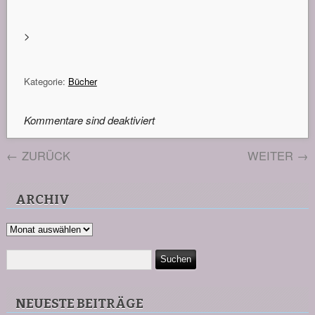
>
Kategorie:
Bücher
Kommentare sind deaktiviert
←
ZURÜCK
WEITER
→
ARCHIV
Archiv
NEUESTE BEITRÄGE