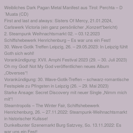
Weibliches Dark Pagan Metal Manifest aus Tirol: Perchta – D
´Muata (CD)
First and last and always: Sisters Of Mercy, 21.01.2024,
Carlswerk Victoria (ein ganz persönlicher „Konzert“bericht)
2. Steampunk Weihnachtsmarkt 02. – 03.12.2023
Schiffshebewerk Henrichenburg – Es war uns ein Fest!
30. Wave Gotik Treffen Leipzig, 26. – 29.05.2023: In Leipzig fühlt
Goth sich wohl!
Vorankündigung: XVII. Amphi Festival 2023 (29. – 30. Juli 2023)
Oh my God! Not My God veröffentlichen neues Album
„Obverses“!
Vorankündigung: 30. Wave-Gotik-Treffen – schwarz-romantische
Festspiele zu Pfingsten in Leipzig (26. – 29. Mai 2023)
Starke Ansage: Secret Discovery mit neuer Single „Nimm mich
mit“!
Steamtropolis – The Winter Fair, Schiffshebewerk
Henrichenburg, 26. – 27.11.2022: Steampunk-Weihnachtsmarkt
in historischer Kulisse!
Dunkelbunter Szenemarkt Burg Satzvey, So. 13.11.2022: Es
war uns ein Fest!