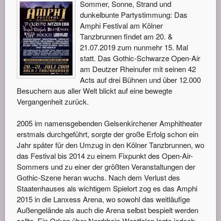
Sommer, Sonne, Strand und
dunkelbunte Partystimmung: Das
Amphi Festival am Kölner
Tanzbrunnen findet am 20. &
21.07.2019 zum nunmehr 15. Mal
statt. Das Gothic-Schwarze Open-Air
am Deutzer Rheinufer mit seinen 42
Acts auf drei Bühnen und über 12.000
Besuchern aus aller Welt blickt auf eine bewegte
Vergangenheit zurück.
2005 im namensgebenden Gelsenkirchener Amphitheater
erstmals durchgeführt, sorgte der große Erfolg schon ein
Jahr später für den Umzug in den Kölner Tanzbrunnen, wo
das Festival bis 2014 zu einem Fixpunkt des Open-Air-
Sommers und zu einer der größten Veranstaltungen der
Gothic-Szene heran wuchs. Nach dem Verlust des
Staatenhauses als wichtigem Spielort zog es das Amphi
2015 in die Lanxess Arena, wo sowohl das weitläufige
Außengelände als auch die Arena selbst bespielt werden
sollte. Ein Orkan über Nordrhein-Westfalen legte jedoch