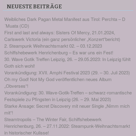
NEUESTE BEITRÄGE
Weibliches Dark Pagan Metal Manifest aus Tirol: Perchta – D
´Muata (CD)
First and last and always: Sisters Of Mercy, 21.01.2024,
Carlswerk Victoria (ein ganz persönlicher „Konzert“bericht)
2. Steampunk Weihnachtsmarkt 02. – 03.12.2023
Schiffshebewerk Henrichenburg – Es war uns ein Fest!
30. Wave Gotik Treffen Leipzig, 26. – 29.05.2023: In Leipzig fühlt
Goth sich wohl!
Vorankündigung: XVII. Amphi Festival 2023 (29. – 30. Juli 2023)
Oh my God! Not My God veröffentlichen neues Album
„Obverses“!
Vorankündigung: 30. Wave-Gotik-Treffen – schwarz-romantische
Festspiele zu Pfingsten in Leipzig (26. – 29. Mai 2023)
Starke Ansage: Secret Discovery mit neuer Single „Nimm mich
mit“!
Steamtropolis – The Winter Fair, Schiffshebewerk
Henrichenburg, 26. – 27.11.2022: Steampunk-Weihnachtsmarkt
in historischer Kulisse!