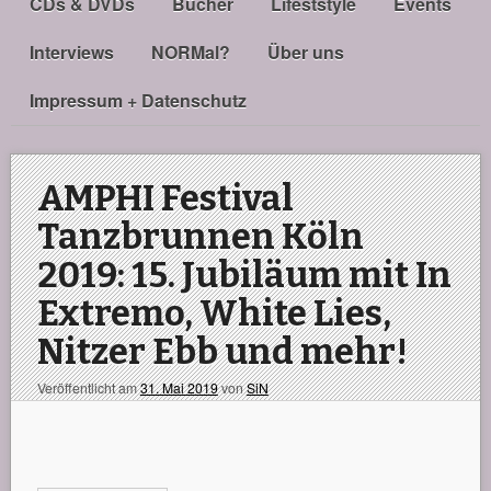
CDs & DVDs
Bücher
Lifeststyle
Events
Interviews
NORMal?
Über uns
Impressum + Datenschutz
AMPHI Festival
Tanzbrunnen Köln
2019: 15. Jubiläum mit In
Extremo, White Lies,
Nitzer Ebb und mehr!
Veröffentlicht am
31. Mai 2019
von
SiN