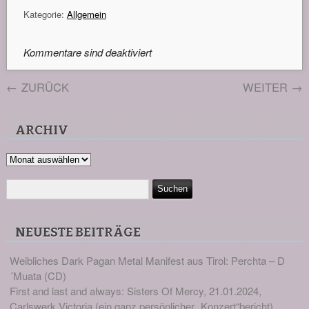
Kategorie:
Allgemein
Kommentare sind deaktiviert
←
ZURÜCK
WEITER
→
ARCHIV
Archiv
NEUESTE BEITRÄGE
Weibliches Dark Pagan Metal Manifest aus Tirol: Perchta – D
´Muata (CD)
First and last and always: Sisters Of Mercy, 21.01.2024,
Carlswerk Victoria (ein ganz persönlicher „Konzert“bericht)