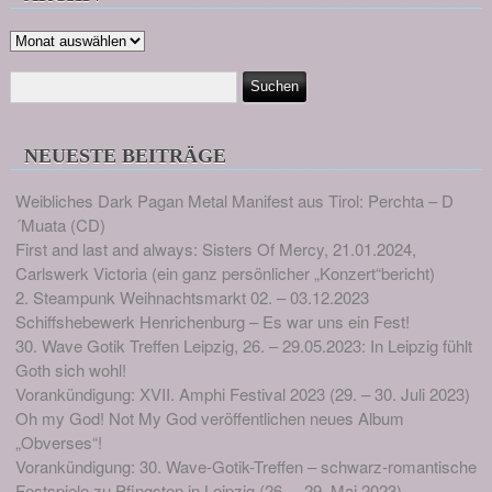
Archiv
NEUESTE BEITRÄGE
Weibliches Dark Pagan Metal Manifest aus Tirol: Perchta – D
´Muata (CD)
First and last and always: Sisters Of Mercy, 21.01.2024,
Carlswerk Victoria (ein ganz persönlicher „Konzert“bericht)
2. Steampunk Weihnachtsmarkt 02. – 03.12.2023
Schiffshebewerk Henrichenburg – Es war uns ein Fest!
30. Wave Gotik Treffen Leipzig, 26. – 29.05.2023: In Leipzig fühlt
Goth sich wohl!
Vorankündigung: XVII. Amphi Festival 2023 (29. – 30. Juli 2023)
Oh my God! Not My God veröffentlichen neues Album
„Obverses“!
Vorankündigung: 30. Wave-Gotik-Treffen – schwarz-romantische
Festspiele zu Pfingsten in Leipzig (26. – 29. Mai 2023)