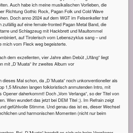
lten. Auch habe ich meine musikalischen Vorlieben, die
her Richtung Gothic Rock, Pagan Folk und Cold Wave
ehen. Doch anno 2024 auf dem WGT im Felsenkeller traf
h zufällig auf eine female-fronted Pagan Metal Band, die
itarre und Schlagzeug mit Hackbrett und Maultommel
mbiniert, auf Tirolerisch vom Lebenszyklus sang – und
e mich vom Fleck weg begeisterte.
ch dem exzellenten, vier Jahre alten Debüt „Ufång“ liegt
n mit „D´Muata“ ihr zweites Album vor
 dieses Mal schon, da „D´Muata“ noch unkonventioneller als
 1,5 Minuten langen folkloristisch anmutenden Intro, mit
als Opener daherkommt! Doch „Vom Verlanga“, so der Titel von
en. Wen wundert das jetzt bei DEM Titel ;). Im Refrain zeigt
nd gefühlvolle Stimme. Und genau das ist es, dieser Wechsel
rbrechlichen und harmonischen Momenten (nicht nur beim
eingehen. Bei „D´Muata“ handelt es sich wie beim Vorgänger