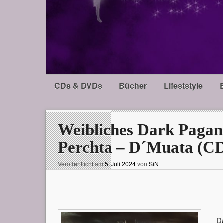
CDs & DVDs
Bücher
Lifeststyle
Weibliches Dark Pagan 
Perchta – D´Muata (C
Veröffentlicht am
5. Juli 2024
von
SiN
Da