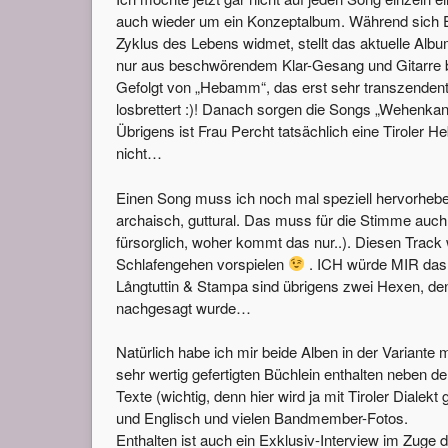
auch wieder um ein Konzeptalbum. Während sich E
Zyklus des Lebens widmet, stellt das aktuelle Alb
nur aus beschwörendem Klar-Gesang und Gitarre b
Gefolgt von „Hebamm“, das erst sehr transzendental
losbrettert :)! Danach sorgen die Songs „Wehenkan
Übrigens ist Frau Percht tatsächlich eine Tiroler 
nicht…
Einen Song muss ich noch mal speziell hervorheben,
archaisch, guttural. Das muss für die Stimme auch 
fürsorglich, woher kommt das nur..). Diesen Track 
Schlafengehen vorspielen
. ICH würde MIR das 
Långtuttin & Stampa sind übrigens zwei Hexen, den
nachgesagt wurde…
Natürlich habe ich mir beide Alben in der Variante
sehr wertig gefertigten Büchlein enthalten neben d
Texte (wichtig, denn hier wird ja mit Tiroler Diale
und Englisch und vielen Bandmember-Fotos.
Enthalten ist auch ein Exklusiv-Interview im Zuge