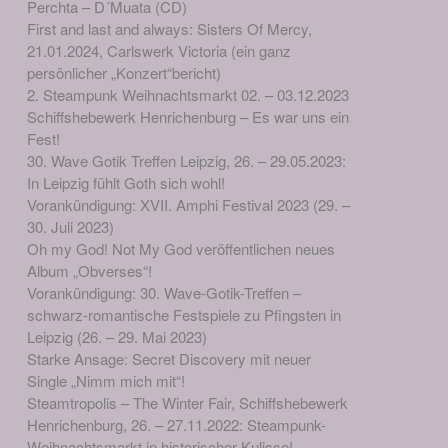
Perchta – D´Muata (CD)
First and last and always: Sisters Of Mercy,
21.01.2024, Carlswerk Victoria (ein ganz
persönlicher „Konzert“bericht)
2. Steampunk Weihnachtsmarkt 02. – 03.12.2023
Schiffshebewerk Henrichenburg – Es war uns ein
Fest!
30. Wave Gotik Treffen Leipzig, 26. – 29.05.2023:
In Leipzig fühlt Goth sich wohl!
Vorankündigung: XVII. Amphi Festival 2023 (29. –
30. Juli 2023)
Oh my God! Not My God veröffentlichen neues
Album „Obverses“!
Vorankündigung: 30. Wave-Gotik-Treffen –
schwarz-romantische Festspiele zu Pfingsten in
Leipzig (26. – 29. Mai 2023)
Starke Ansage: Secret Discovery mit neuer
Single „Nimm mich mit“!
Steamtropolis – The Winter Fair, Schiffshebewerk
Henrichenburg, 26. – 27.11.2022: Steampunk-
Weihnachtsmarkt in historischer Kulisse!