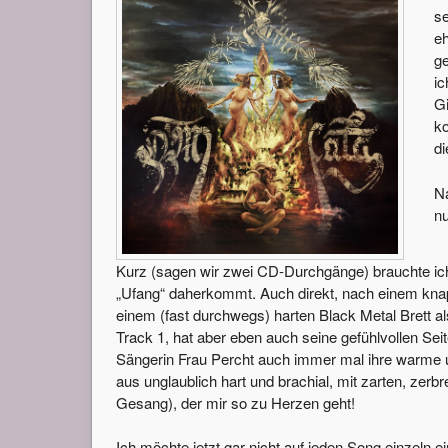
se
e
g
ic
G
ko
di
Na
nu
Kurz (sagen wir zwei CD-Durchgänge) brauchte ich
„Ufang“ daherkommt. Auch direkt, nach einem knapp
einem (fast durchwegs) harten Black Metal Brett 
Track 1, hat aber eben auch seine gefühlvollen Seit
Sängerin Frau Percht auch immer mal ihre warme u
aus unglaublich hart und brachial, mit zarten, ze
Gesang), der mir so zu Herzen geht!
Ich möchte jetzt gar nicht auf jeden Song einzeln 