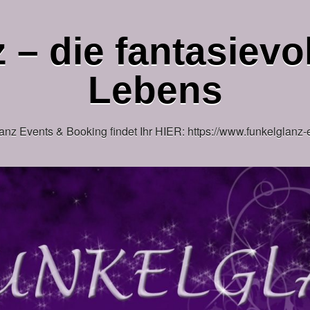
 – die fantasievol
Lebens
anz Events & Booking findet Ihr HIER: https://www.funkelglanz-