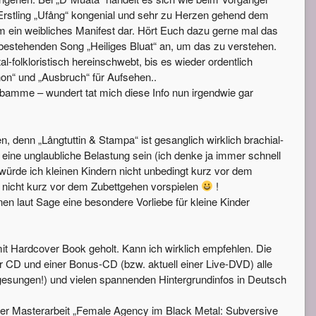
rstling „Ufång“ kongenial und sehr zu Herzen gehend dem
um ein weibliches Manifest dar. Hört Euch dazu gerne mal das
estehenden Song „Heiliges Bluat“ an, um das zu verstehen.
-folkloristisch hereinschwebt, bis es wieder ordentlich
on“ und „Ausbruch“ für Aufsehen..
Hebamme – wundert tat mich diese Info nun irgendwie gar
 denn „Långtuttin & Stampa“ ist gesanglich wirklich brachial-
eine unglaubliche Belastung sein (ich denke ja immer schnell
würde ich kleinen Kindern nicht unbedingt kurz vor dem
nicht kurz vor dem Zubettgehen vorspielen
!
en laut Sage eine besondere Vorliebe für kleine Kinder
 mit Hardcover Book geholt. Kann ich wirklich empfehlen. Die
er CD und einer Bonus-CD (bzw. aktuell einer Live-DVD) alle
kt gesungen!) und vielen spannenden Hintergrundinfos in Deutsch
 der Masterarbeit „Female Agency im Black Metal: Subversive