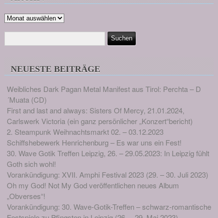
Archiv
NEUESTE BEITRÄGE
Weibliches Dark Pagan Metal Manifest aus Tirol: Perchta – D
´Muata (CD)
First and last and always: Sisters Of Mercy, 21.01.2024,
Carlswerk Victoria (ein ganz persönlicher „Konzert“bericht)
2. Steampunk Weihnachtsmarkt 02. – 03.12.2023
Schiffshebewerk Henrichenburg – Es war uns ein Fest!
30. Wave Gotik Treffen Leipzig, 26. – 29.05.2023: In Leipzig fühlt
Goth sich wohl!
Vorankündigung: XVII. Amphi Festival 2023 (29. – 30. Juli 2023)
Oh my God! Not My God veröffentlichen neues Album
„Obverses“!
Vorankündigung: 30. Wave-Gotik-Treffen – schwarz-romantische
Festspiele zu Pfingsten in Leipzig (26. – 29. Mai 2023)