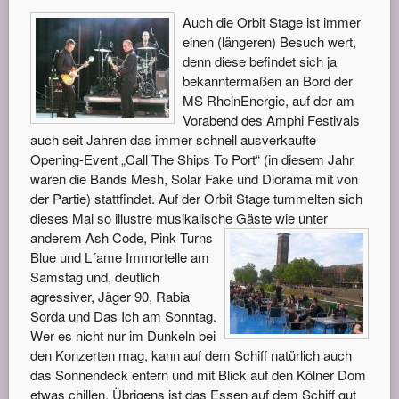
Auch die Orbit Stage ist immer
einen (längeren) Besuch wert,
denn diese befindet sich ja
bekanntermaßen an Bord der
MS RheinEnergie, auf der am
Vorabend des Amphi Festivals
auch seit Jahren das immer schnell ausverkaufte
Opening-Event „Call The Ships To Port“ (in diesem Jahr
waren die Bands Mesh, Solar Fake und Diorama mit von
der Partie) stattfindet. Auf der Orbit Stage tummelten sich
dieses Mal so illustre musikalische Gäs
te wie unter
anderem Ash Code, Pink Turns
Blue und L´ame Immortelle am
Samstag und, deutlich
agressiver, Jäger 90, Rabia
Sorda und Das Ich am Sonntag.
Wer es nicht nur im Dunkeln bei
den Konzerten mag, kann auf dem Schiff natürlich auch
das Sonnendeck entern und mit Blick auf den Kölner Dom
etwas chillen. Übrigens ist das Essen auf dem Schiff gut