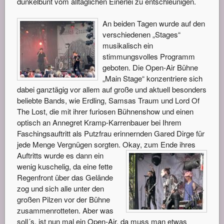
dunkelbunt vom alltäglichen Einerlei zu entschleunigen.
An beiden Tagen wurde auf den
verschiedenen „Stages“
musikalisch ein
stimmungsvolles Programm
geboten. Die Open-Air Bühne
„Main Stage“ konzentriere sich
dabei ganztägig vor allem auf große und aktuell besonders
beliebte Bands, wie Erdling, Samsas Traum und Lord Of
The Lost, die mit ihrer furiosen Bühnenshow und einen
optisch an Annegret Kramp-Karrenbauer bei Ihrem
Faschingsauftritt als Putzfrau erinnernden Gared Dirge für
jede Menge Vergnügen sorgten. Okay, zum Ende ihres
Auftritts wurde es dann ein
wenig kuschelig, da eine fette
Regenfront über das Gelände
zog und sich alle unter den
großen Pilzen vor der Bühne
zusammenrotteten. Aber was
soll´s, ist nun mal ein Open-Air, da muss man etwas