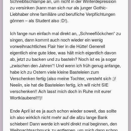
Schreibtischlampe an, um nicht in der Winterdepression
zu versinken (kann man sich nur als junger Gothic-
Liebhaber ohne familiäre und berufliche Verpflichtungen
gönnen – als Student also :D!).
Ich fange nun einfach mal direkt an, „Schneeflöckchen“ zu
singen, dann kommt auch noch wieder ein wenig
vorweihnachtliches Flair hier in die Hütte! Generell
eigentlich eine gute Idee, was hält mich eigentlich davon
ab, jetzt zu backen und zu basteln? Noch ist es ja sogar
„zwischen den Jahren“! Und wenn ich früh genug anfange,
habe ich zu Ostern viele kleine Basteleien zum
Verschenken fertig (also meine Tochter, versteht sich ;)!
Neeiin, sie hat die Basteleien fertig, ich will nicht SIE
verschenken!! Ach lasst mich doch in Ruhe mit eurer
Wortklauberei!!!)!
Ende April ist es ja auch schon wieder soweit, das sollte
ich also wirklich nicht mehr auf die allzu lange Bank
schieben! Dann werde ich wohl direkt mal beginnen, den
Weihnachtsschmuck zu entfernen, um mich dann schon