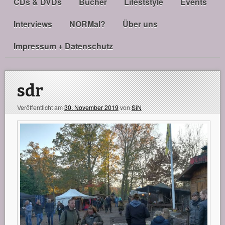
CDs & DVDs
Bücher
Lifeststyle
Events
Interviews
NORMal?
Über uns
Impressum + Datenschutz
sdr
Veröffentlicht am
30. November 2019
von
SiN