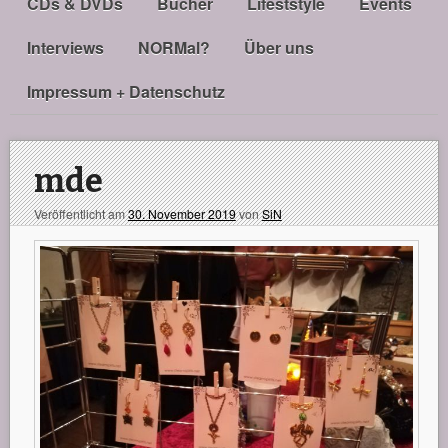
CDs & DVDs
Bücher
Lifeststyle
Events
Interviews
NORMal?
Über uns
Impressum + Datenschutz
mde
Veröffentlicht am
30. November 2019
von
SiN