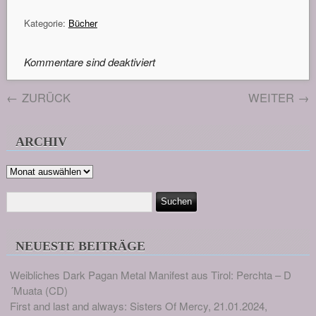
Kategorie:
Bücher
Kommentare sind deaktiviert
←
ZURÜCK
WEITER
→
ARCHIV
Archiv
NEUESTE BEITRÄGE
Weibliches Dark Pagan Metal Manifest aus Tirol: Perchta – D
´Muata (CD)
First and last and always: Sisters Of Mercy, 21.01.2024,