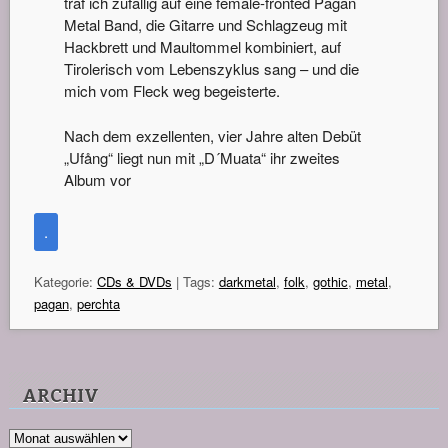
traf ich zufällig auf eine female-fronted Pagan
Metal Band, die Gitarre und Schlagzeug mit
Hackbrett und Maultommel kombiniert, auf
Tirolerisch vom Lebenszyklus sang – und die
mich vom Fleck weg begeisterte.
Nach dem exzellenten, vier Jahre alten Debüt
„Ufång“ liegt nun mit „D´Muata“ ihr zweites
Album vor
.
Kategorie:
CDs & DVDs
| Tags:
darkmetal
,
folk
,
gothic
,
metal
,
pagan
,
perchta
ARCHIV
Archiv