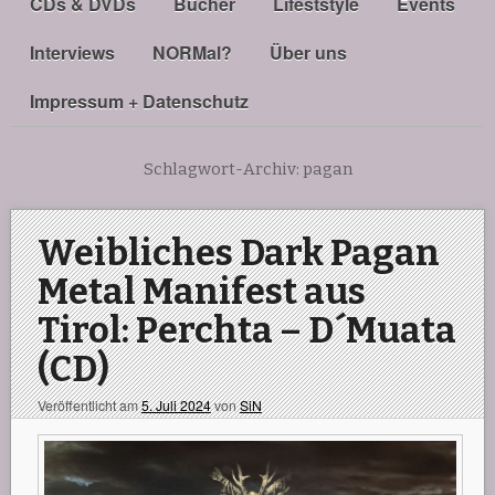
CDs & DVDs
Bücher
Lifeststyle
Events
Interviews
NORMal?
Über uns
Impressum + Datenschutz
Schlagwort-Archiv:
pagan
Weibliches Dark Pagan
Metal Manifest aus
Tirol: Perchta – D´Muata
(CD)
Veröffentlicht am
5. Juli 2024
von
SiN